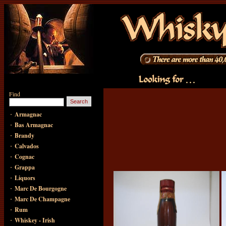
Find
·
Armagnac
·
Bas Armagnac
·
Brandy
·
Calvados
·
Cognac
·
Grappa
·
Liquors
·
Marc De Bourgogne
·
Marc De Champagne
·
Rum
·
Whiskey - Irish