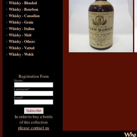
·
Whisky - Blended
·
Whisky - Bourbon
·
Whisky - Canadian
·
Whisky - Grain
·
Whisky - Italian
·
Whisky - Malt
·
Whisky - Others
·
Whisky - Vatted
·
Whisky - Welsh
Registration Form
Name:
Lastname*
Email*
In order to buy a bottle
of this collection
please contact us