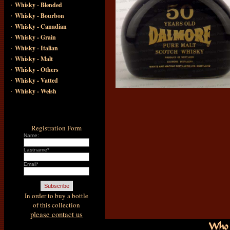
·
Whisky - Blended
·
Whisky - Bourbon
·
Whisky - Canadian
·
Whisky - Grain
·
Whisky - Italian
·
Whisky - Malt
·
Whisky - Others
·
Whisky - Vatted
·
Whisky - Welsh
Registration Form
Name:
Lastname*
Email*
In order to buy a bottle
of this collection
please contact us