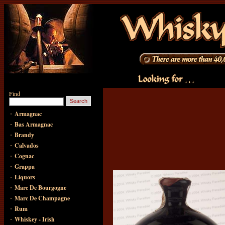
Find
·
Armagnac
·
Bas Armagnac
·
Brandy
·
Calvados
·
Cognac
·
Grappa
·
Liquors
·
Marc De Bourgogne
·
Marc De Champagne
·
Rum
·
Whiskey - Irish