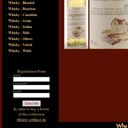
·
Whisky - Blended
·
Whisky - Bourbon
·
Whisky - Canadian
·
Whisky - Grain
·
Whisky - Italian
·
Whisky - Malt
·
Whisky - Others
·
Whisky - Vatted
·
Whisky - Welsh
Registration Form
Name:
Lastname*
Email*
In order to buy a bottle
of this collection
please contact us