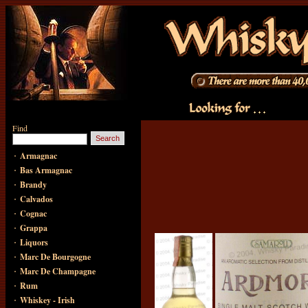
Find
·
Armagnac
·
Bas Armagnac
·
Brandy
·
Calvados
·
Cognac
·
Grappa
·
Liquors
·
Marc De Bourgogne
·
Marc De Champagne
·
Rum
·
Whiskey - Irish