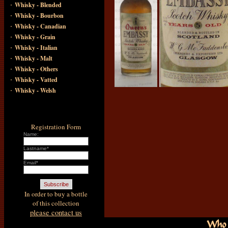
·
Whisky - Blended
·
Whisky - Bourbon
·
Whisky - Canadian
·
Whisky - Grain
·
Whisky - Italian
·
Whisky - Malt
·
Whisky - Others
·
Whisky - Vatted
·
Whisky - Welsh
Registration Form
Name:
Lastname*
Email*
In order to buy a bottle
of this collection
please contact us