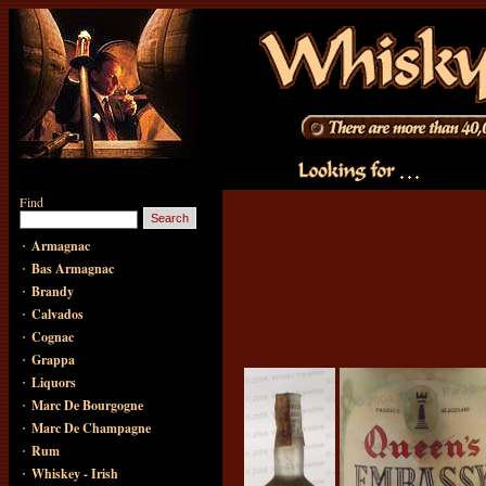
Find
·
Armagnac
·
Bas Armagnac
·
Brandy
·
Calvados
·
Cognac
·
Grappa
·
Liquors
·
Marc De Bourgogne
·
Marc De Champagne
·
Rum
·
Whiskey - Irish