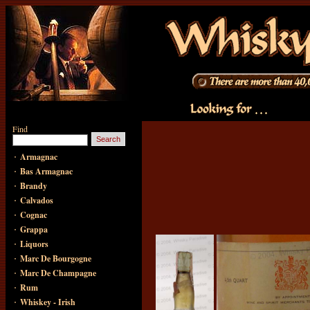
Find
·
Armagnac
·
Bas Armagnac
·
Brandy
·
Calvados
·
Cognac
·
Grappa
·
Liquors
·
Marc De Bourgogne
·
Marc De Champagne
·
Rum
·
Whiskey - Irish