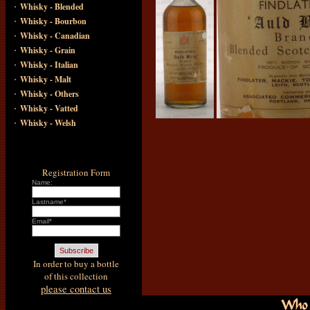
·
Whisky - Blended
·
Whisky - Bourbon
·
Whisky - Canadian
·
Whisky - Grain
·
Whisky - Italian
·
Whisky - Malt
·
Whisky - Others
·
Whisky - Vatted
·
Whisky - Welsh
Registration Form
Name:
Lastname*
Email*
In order to buy a bottle
of this collection
please contact us