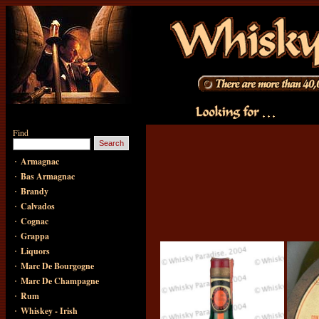
Find
·
Armagnac
·
Bas Armagnac
·
Brandy
·
Calvados
·
Cognac
·
Grappa
·
Liquors
·
Marc De Bourgogne
·
Marc De Champagne
·
Rum
·
Whiskey - Irish