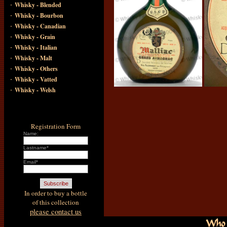
·
Whisky - Blended
·
Whisky - Bourbon
·
Whisky - Canadian
·
Whisky - Grain
·
Whisky - Italian
·
Whisky - Malt
·
Whisky - Others
·
Whisky - Vatted
·
Whisky - Welsh
Registration Form
Name:
Lastname*
Email*
In order to buy a bottle
of this collection
please contact us