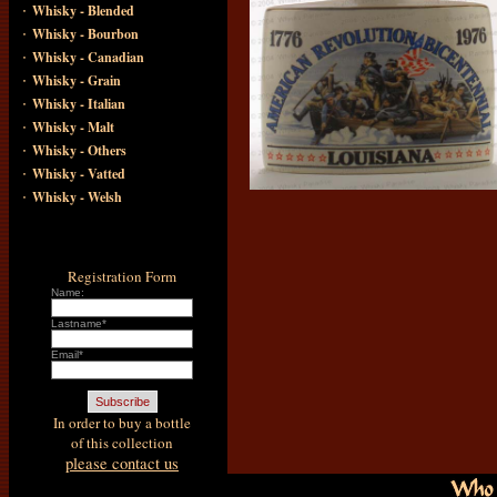
·
Whisky - Blended
·
Whisky - Bourbon
·
Whisky - Canadian
·
Whisky - Grain
·
Whisky - Italian
·
Whisky - Malt
·
Whisky - Others
·
Whisky - Vatted
·
Whisky - Welsh
Registration Form
Name:
Lastname*
Email*
In order to buy a bottle
of this collection
please contact us