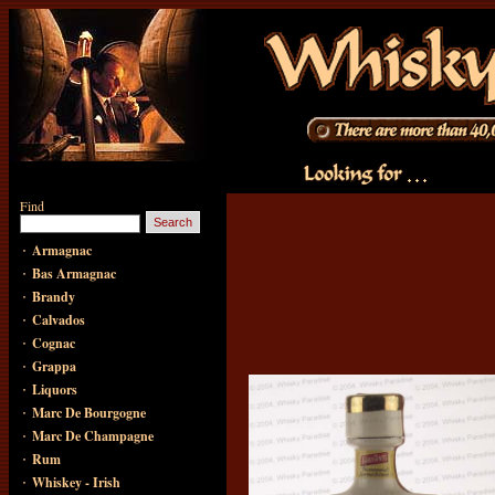
Find
·
Armagnac
·
Bas Armagnac
·
Brandy
·
Calvados
·
Cognac
·
Grappa
·
Liquors
·
Marc De Bourgogne
·
Marc De Champagne
·
Rum
·
Whiskey - Irish